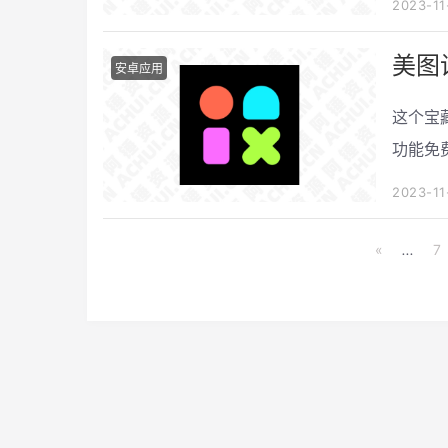
2023-11
别与扫
美图
安卓应用
这个宝
功能免
法宝！
2023-11
来说，
«
...
7