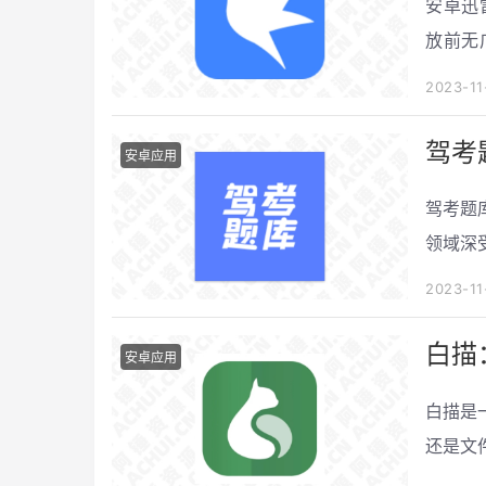
安卓迅雷
放前无
边、优先
2023-11
驾考题
安卓应用
驾考题
领域深
大全A
2023-11
白描
安卓应用
白描是
还是文
度超高