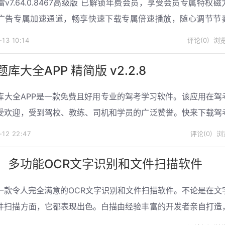
v7.64.0.8467高级版 已解锁年费会员，享受会员专属特权
广告专属加速通道，畅享快速下载专属倍速播放，随心调节节
下载，带来更清晰的画质高清1080P，还原原始...
-13
10:14
评论(0)
浏览
库大全APP 精简版 v2.2.8
库大全APP是一款免费且好用专业的驾考学习软件。该应用在驾
受欢迎，受到驾校、教练、司机和学员的广泛赞誉。快来下载驾
PP，开始高效学习，顺利通过驾考！
-12
22:47
评论(0)
浏览
：多功能OCR文字识别和文件扫描软件
一款令人完全满意的OCR文字识别和文件扫描软件。不论是在文
件扫描方面，它都表现出色。白描由经验丰富的开发者亲自打造
。无论您处于学习、工作还是生活中的各种场景，白描都能为您