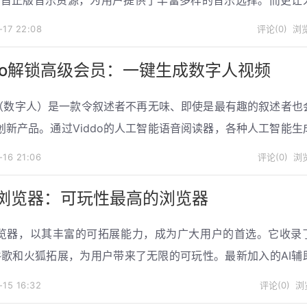
网友制作的酷我音乐去广告豪华VIP解锁会员版，在用户使用过
-17
22:08
评论(0)
浏览
诸多福利。
ddo解锁高级会员：一键生成数字人视频
do（数字人）是一款令叙述者不再无味、即使是最有趣的叙述者也
创新产品。通过Viddo的人工智能语音阅读器，各种人工智能生
观的表演相结合，让你的故事变得栩栩如生。
-16
21:06
评论(0)
浏览
浏览器：可玩性最高的浏览器
览器，以其丰富的可拓展能力，成为广大用户的首选。它收录
谷歌和火狐拓展，为用户带来了无限的可玩性。最新加入的AI辅
用户提供了更智能的服务。
-15
16:32
评论(0)
浏览