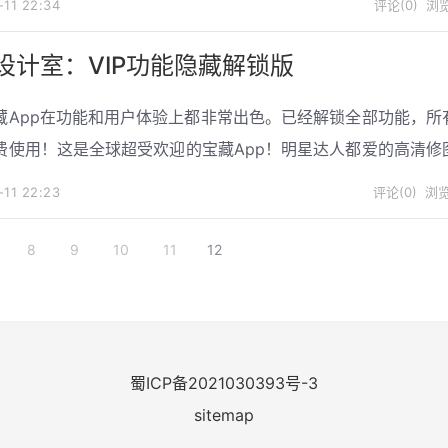
-11
22:34
评论(0)
浏览
描的便捷体验。
设计室：VIP功能隐藏解锁版
藏App在功能和用户体验上都非常出色。已经解锁全部功能，所
费使用！这是全球超受欢迎的宝藏App！明星达人都爱的高清修
去除启动开屏广告，兼容华为设备，纯净版。对于每位手机摄影
-11
22:23
评论(0)
浏览
这款软件简直是福音！赶快去下载吧！不容错过！
8
9
10
11
12
蜀ICP备2021030393号-3
sitemap