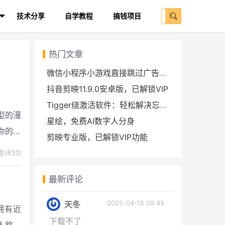
技术分享
自学教程
搞钱项目
热门文章
微信小程序小游戏直接跳过广告拿奖励教程
抖音剪映11.9.0安卓版，已解锁VIP
Tigger绕激活软件：轻松解决忘记Apple ID密码的问题
型的漫
星绘，免费AI数字人分身
你的作
剪映专业版，已解锁VIP功能
(833)
最新评论
2025-04-15 09:49
天冬
拥有近
下载不了
人称道