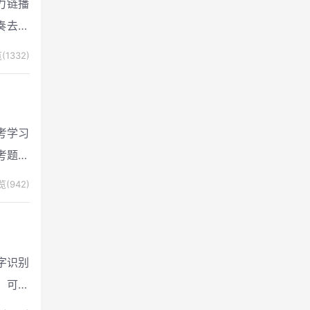
磁力链播
奏去黑
(1332)
考学习
考题库
(942)
字识别
，可信
带来识