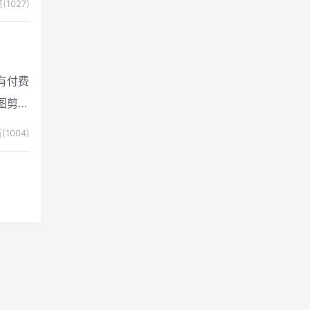
(1027)
有付费
图剪片
爱好者
(1004)