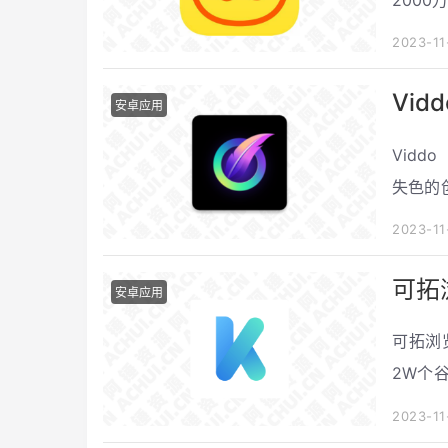
的是，
2023-11
带来了
Vi
安卓应用
Vid
失色的
音与壮
2023-11
可拓
安卓应用
可拓浏
2W个
更是为
2023-11