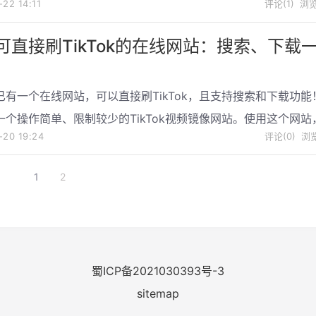
1-22
14:11
评论(1)
浏览
可直接刷TikTok的在线网站：搜索、下载
！
已有一个在线网站，可以直接刷TikTok，且支持搜索和下载功能
一个操作简单、限制较少的TikTok视频镜像网站。使用这个网站
1-20
19:24
评论(0)
浏览
地欣赏漂亮小姐姐们的精彩视频，极大地满足你的娱乐需求。
1
2
蜀ICP备2021030393号-3
sitemap