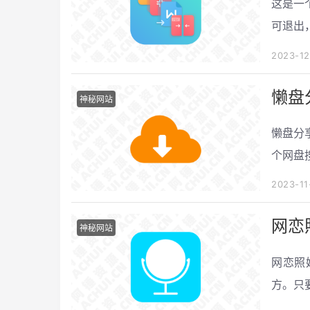
这是一
可退出
2023-1
懒盘
神秘网站
懒盘分
个网盘
盘平台
2023-1
学习文
网恋
神秘网站
网恋照
方。只
回传。