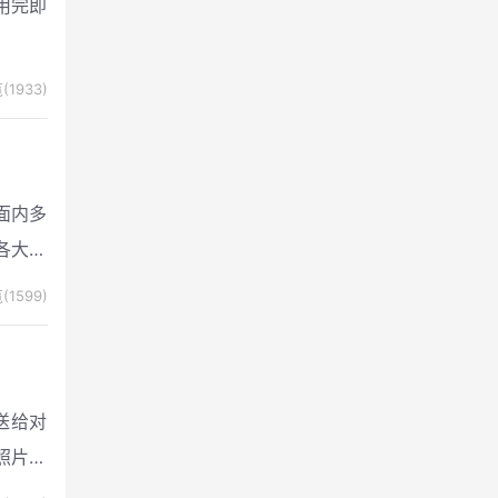
用完即
(1933)
面内多
各大网
资料、
(1599)
送给对
照片并